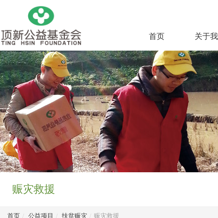
首页
关于我
赈灾救援
首页
/
公益项目
/
扶贫赈灾
/
赈灾救援