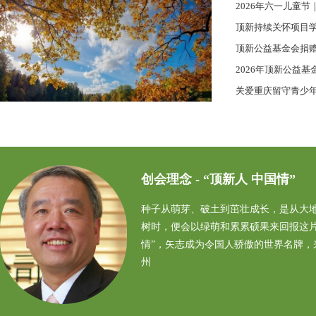
2026年六一儿童节
顶新持续关怀项目学
顶新公益基金会捐赠的
2026年顶新公益基
关爱重庆留守青少年—
创会理念 - “顶新人 中国情”
种子从萌芽、破土到茁壮成长，是从大
树时，便会以绿萌和累累硕果来回报这片
情”，矢志成为令国人骄傲的世界名牌，
州