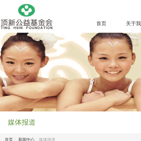
首页
关于我
媒体报道
首页
/
新闻中心
/
媒体报道