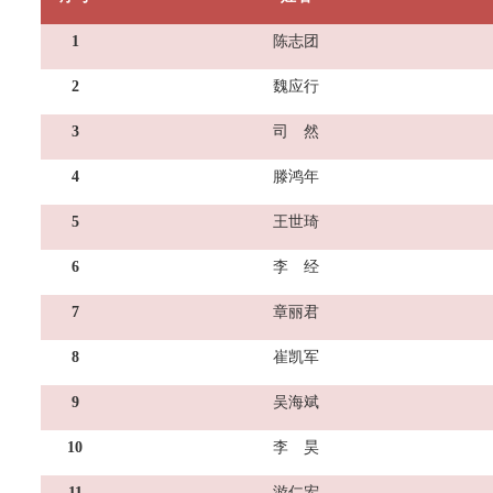
1
陈志团
2
魏应行
3
司 然
4
滕鸿年
5
王世琦
6
李 经
7
章丽君
8
崔凯军
9
吴海斌
1
0
李 昊
11
游仁宏