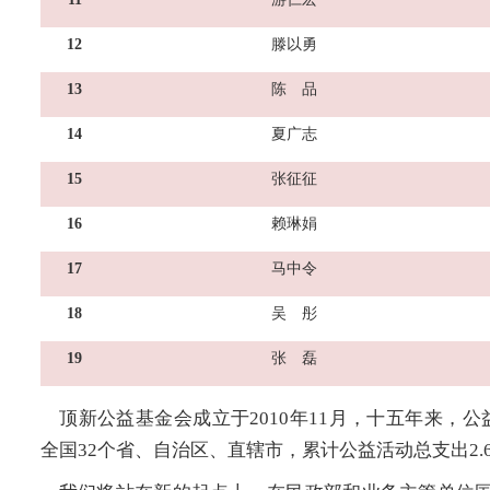
12
滕以勇
13
陈 品
14
夏广志
15
张征征
16
赖琳娟
17
马中令
18
吴 彤
19
张 磊
顶新公益基金会成立于2010年11月，十五年来，公
全国32个省、自治区、直辖市，累计公益活动总支出2.